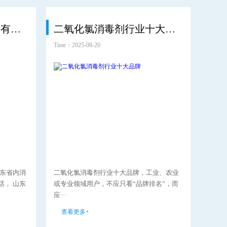
山东二氧化氯溶液厂家有哪些
二氧化氯消毒剂行业十大品牌
Time：2025-08-20
Time：2
山东省内消
二氧化氯消毒剂行业十大品牌，工业、农业
二氧
话， 山东
或专业领域用户，不应只看“品牌排名”，而
企业
应···
型中··
查看更多+
查看