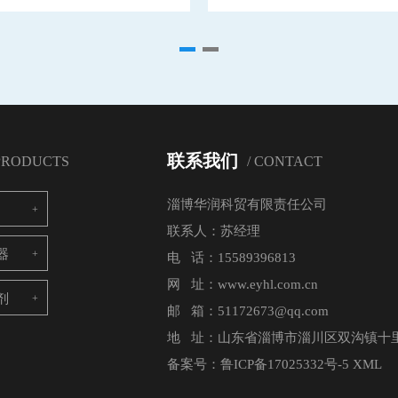
联系我们
 PRODUCTS
/ CONTACT
淄博华润科贸有限责任公司
联系人：苏经理
器
电 话：15589396813
网 址：www.eyhl.com.cn
剂
邮 箱：51172673@qq.com
地 址：山东省淄博市淄川区双沟镇十
备案号：
鲁ICP备17025332号-5
XML